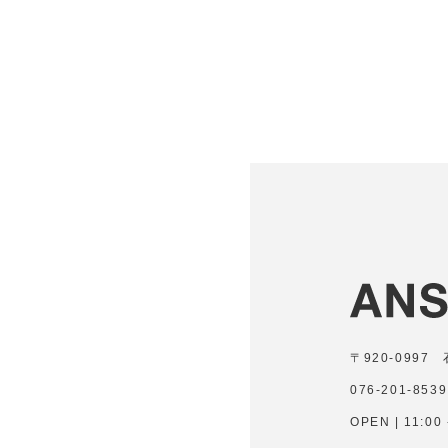
〒920-099
076-201-8539
OPEN | 11:0