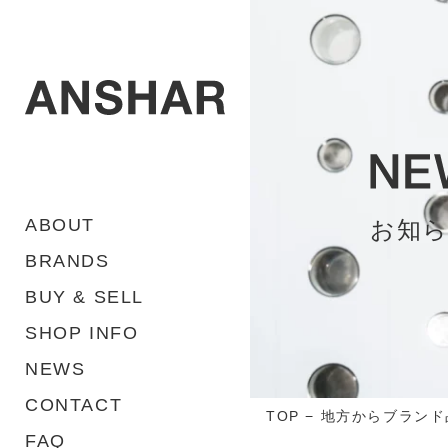
ABOUT
お知
BRANDS
BUY & SELL
SHOP INFO
NEWS
CONTACT
TOP
−
地方からブランド
FAQ