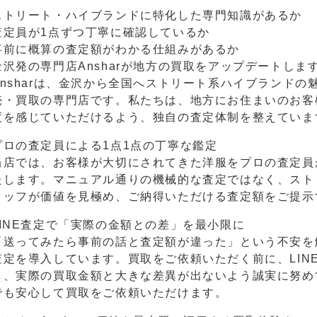
ストリート・ハイブランドに特化した専門知識があるか
査定員が1点ずつ丁寧に確認しているか
事前に概算の査定額がわかる仕組みがあるか
金沢発の専門店Ansharが地方の買取をアップデートしま
Ansharは、金沢から全国へストリート系ハイブランド
売・買取の専門店です。私たちは、地方にお住まいのお客
度を感じていただけるよう、独自の査定体制を整えていま
プロの査定員による1点1点の丁寧な鑑定
当店では、お客様が大切にされてきた洋服をプロの査定員
たします。マニュアル通りの機械的な査定ではなく、スト
タッフが価値を見極め、ご納得いただける査定額をご提示
LINE査定で「実際の金額との差」を最小限に
「送ってみたら事前の話と査定額が違った」という不安を解消
査定を導入しています。買取をご依頼いただく前に、LIN
し、実際の買取金額と大きな差異が出ないよう誠実に努め
でも安心して買取をご依頼いただけます。