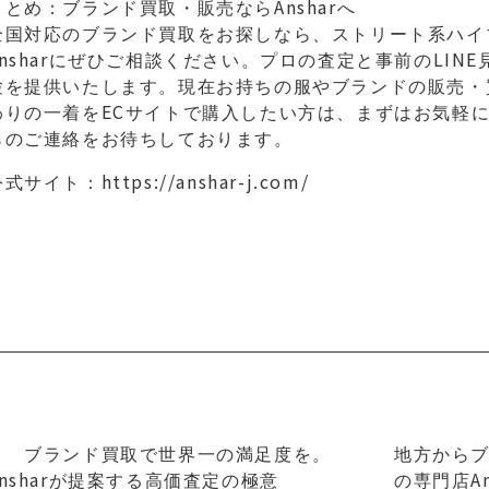
まとめ：ブランド買取・販売ならAnsharへ
全国対応のブランド買取をお探しなら、ストリート系ハイ
Ansharにぜひご相談ください。プロの査定と事前のLIN
験を提供いたします。現在お持ちの服やブランドの販売・
わりの一着をECサイトで購入したい方は、まずはお気軽
らのご連絡をお待ちしております。
公式サイト：
https://anshar-j.com/
＜ ブランド買取で世界一の満足度を。
地方から
Ansharが提案する高価査定の極意
の専門店An