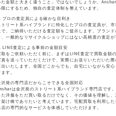
いた金額と大きく違うこと」ではないでしょうか。Ansh
小限にするため、独自の査定体制を整えています。
1. プロの査定員による確かな目利き
ストリート系ハイブランドに特化したプロの査定員が、市
上で、ご納得いただける査定額をご提示します。ブランド
そ、一般的なリサイクルショップにはない高精度の査定が
2. LINE査定による事前の金額目安
買取をご依頼いただく前に、まずはLINE査定で買取金額
写真を送っていただくだけで、実際にお送りいただいた際
算出いたします。全国どこからでも、自宅にいながら安心
けます。
金沢発の専門店だからこそできる全国対応
Ansharは金沢発のストリート系ハイブランド専門店で
った洋服をただ買い取るだけでなく、その価値を理解し、
ぐ架け橋でありたいと考えています。宅配買取を利用した
当店の専門的なサービスを体感していただけます。