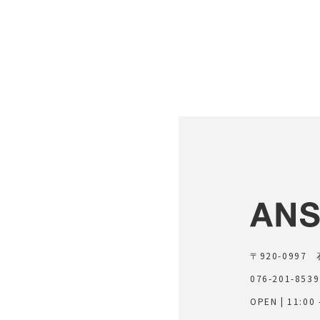
〒920-099
076-201-8539
OPEN | 11:00