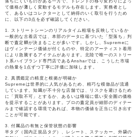
落ちにくいものがある一方で、トレンドの移り変わりによっ
て価格が激しく変動するモデルも存在します。実務者とし
て、あるいはコレクターとして納得のいく取引を行うため
に、以下の3点を必ず確認してください。
1. ストリートシーンのリアルタイム相場を反映しているか
一般的な古着店では、本部のデータに基づいた「型落ち」判
断で査定額が決まることが多いです。しかし、Supremeに
はヴィンテージ価値が付くものや、特定のアーティスト着用
により急騰するアイテムがあります。北陸で唯一のストリー
ト系ハイブランド専門店であるAnsharでは、こうした市場
の熱量を1点ずつ丁寧に評価に加味します。
2. 真贋鑑定の精度と根拠が明確か
Supremeは世界的に人気があるため、精巧な模倣品が流通
しています。知識が不十分な店舗では、リスクを避けるため
に「買取不可」とするか、あるいは極端に低い安全圏の価格
を提示することがあります。プロの査定員が細部のディテー
ルまで確認する環境であれば、本物の価値を正当に引き出す
ことが可能です。
3. 付属品の有無と保管状態の影響
半タグ（国内正規品タグ）、レシート、ステッカー、外袋の