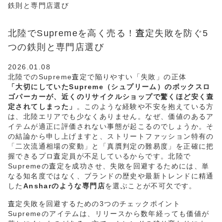
鉄則と専門店選び
北陸でSupremeを高く売る！査定失敗を防ぐ5
つの鉄則と専門店選び
2026.01.08
北陸でのSupreme査定で陥りやすい「失敗」の正体
「大切にしていたSupreme（シュプリーム）のボックスロ
ゴパーカーが、近くのリサイクルショップで驚くほど安く査
定されてしまった」
。このような経験や不安を抱えている方
は、北陸エリアでも少なくありません。なぜ、価値のあるア
イテムが適正に評価されない事態が起こるのでしょうか。そ
の結論から申し上げますと、ストリートファッション特有の
「二次流通相場の変動」と「真贋判定の難易度」を正確に把
握できるプロ査定員が不足しているからです。北陸で
Supremeの査定を成功させ、失敗を回避するためには、単
なる知名度ではなく、ブランドの歴史や最新トレンドに精通
した
Ansharのような専門店
を選ぶことが不可欠です。
査定失敗を回避するための3つのチェックポイント
Supremeのアイテムは、リリースから数年経っても価値が