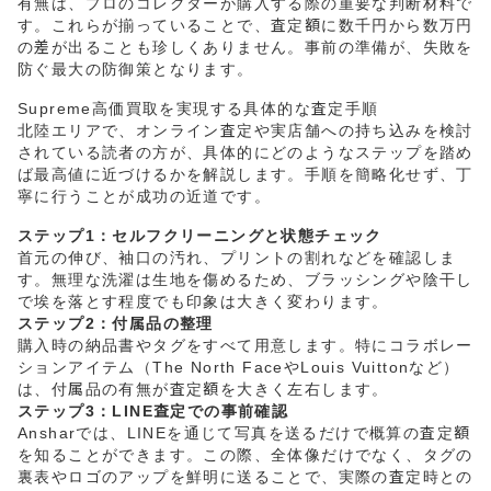
有無は、プロのコレクターが購入する際の重要な判断材料で
す。これらが揃っていることで、査定額に数千円から数万円
の差が出ることも珍しくありません。事前の準備が、失敗を
防ぐ最大の防御策となります。
Supreme高価買取を実現する具体的な査定手順
北陸エリアで、オンライン査定や実店舗への持ち込みを検討
されている読者の方が、具体的にどのようなステップを踏め
ば最高値に近づけるかを解説します。手順を簡略化せず、丁
寧に行うことが成功の近道です。
ステップ1：セルフクリーニングと状態チェック
首元の伸び、袖口の汚れ、プリントの割れなどを確認しま
す。無理な洗濯は生地を傷めるため、ブラッシングや陰干し
で埃を落とす程度でも印象は大きく変わります。
ステップ2：付属品の整理
購入時の納品書やタグをすべて用意します。特にコラボレー
ションアイテム（The North FaceやLouis Vuittonなど）
は、付属品の有無が査定額を大きく左右します。
ステップ3：LINE査定での事前確認
Ansharでは、LINEを通じて写真を送るだけで概算の査定額
を知ることができます。この際、全体像だけでなく、タグの
裏表やロゴのアップを鮮明に送ることで、実際の査定時との