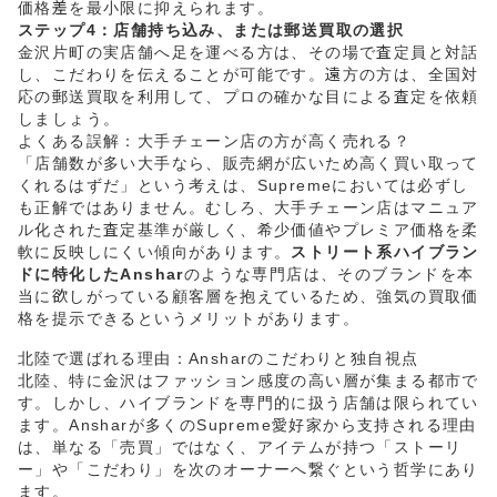
価格差を最小限に抑えられます。
ステップ4：店舗持ち込み、または郵送買取の選択
金沢片町の実店舗へ足を運べる方は、その場で査定員と対話
し、こだわりを伝えることが可能です。遠方の方は、全国対
応の郵送買取を利用して、プロの確かな目による査定を依頼
しましょう。
よくある誤解：大手チェーン店の方が高く売れる？
「店舗数が多い大手なら、販売網が広いため高く買い取って
くれるはずだ」という考えは、Supremeにおいては必ずし
も正解ではありません。むしろ、大手チェーン店はマニュア
ル化された査定基準が厳しく、希少価値やプレミア価格を柔
軟に反映しにくい傾向があります。
ストリート系ハイブラン
ドに特化したAnshar
のような専門店は、そのブランドを本
当に欲しがっている顧客層を抱えているため、強気の買取価
格を提示できるというメリットがあります。
北陸で選ばれる理由：Ansharのこだわりと独自視点
北陸、特に金沢はファッション感度の高い層が集まる都市で
す。しかし、ハイブランドを専門的に扱う店舗は限られてい
ます。Ansharが多くのSupreme愛好家から支持される理由
は、単なる「売買」ではなく、アイテムが持つ「ストーリ
ー」や「こだわり」を次のオーナーへ繋ぐという哲学にあり
ます。