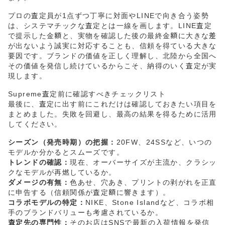
プロの査定員が1点ずつ丁寧に対面やLINEで向き合う姿勢
は、システマチックな査定とは一線を画します。LINE査定
で提示した金額と、実物を確認した後の最終金額に大きな差
が出ないよう誠実に対応することも、信頼を得ている大きな
要因です。ブランドの価値を正しく理解し、北陸から全国へ
その価値を発信し続けているからこそ、納得のいく査定が実
現します。
Supreme査定前に確認すべきチェックリスト
最後に、査定に出す前にこれだけは確認しておきたい項目を
まとめました。失敗を回避し、最高の結果を得るために活用
してください。
シーズン（発売時期）の把握：
20FW、24SSなど、いつの
モデルか分かるとスムーズです。
トレンドの確認：
現在、オーバーサイズが主流か、クラシッ
クなモデルが再燃しているか。
ダメージの有無：
色あせ、穴あき、プリントの剥がれを正直
に申告する（信頼関係が査定額に響きます）。
コラボモデルの特定：
NIKE、Stone Islandなど、コラボ相
手のブランドバリューも考慮されているか。
査定先の専門性：
そのお店はSNSで最新の入荷情報を発信