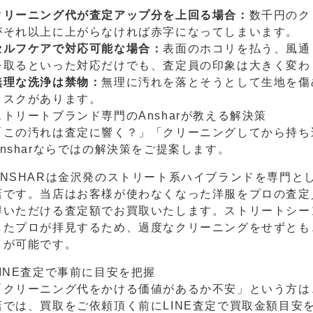
クリーニング代が査定アップ分を上回る場合：
数千円のク
がそれ以上に上がらなければ赤字になってしまいます。
セルフケアで対応可能な場合：
表面のホコリを払う、風通
を取るといった対応だけでも、査定員の印象は大きく変わ
無理な洗浄は禁物：
無理に汚れを落とそうとして生地を傷
リスクがあります。
ストリートブランド専門のAnsharが教える解決策
「この汚れは査定に響く？」「クリーニングしてから持ち
Ansharならではの解決策をご提案します。
ANSHARは金沢発のストリート系ハイブランドを専門と
店です。当店はお客様が使わなくなった洋服をプロの査定
得いただける査定額でお買取いたします。ストリートシー
したプロが拝見するため、過度なクリーニングをせずとも
とが可能です。
LINE査定で事前に目安を把握
「クリーニング代をかける価値があるか不安」という方は
店では、買取をご依頼頂く前にLINE査定で買取金額目安