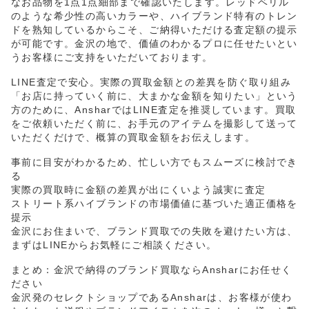
なお品物を1点1点細部まで確認いたします。レッドベリル
のような希少性の高いカラーや、ハイブランド特有のトレン
ドを熟知しているからこそ、ご納得いただける査定額の提示
が可能です。金沢の地で、価値のわかるプロに任せたいとい
うお客様にご支持をいただいております。
LINE査定で安心。実際の買取金額との差異を防ぐ取り組み
「お店に持っていく前に、大まかな金額を知りたい」という
方のために、AnsharではLINE査定を推奨しています。買取
をご依頼いただく前に、お手元のアイテムを撮影して送って
いただくだけで、概算の買取金額をお伝えします。
事前に目安がわかるため、忙しい方でもスムーズに検討でき
る
実際の買取時に金額の差異が出にくいよう誠実に査定
ストリート系ハイブランドの市場価値に基づいた適正価格を
提示
金沢にお住まいで、ブランド買取での失敗を避けたい方は、
まずはLINEからお気軽にご相談ください。
まとめ：金沢で納得のブランド買取ならAnsharにお任せく
ださい
金沢発のセレクトショップであるAnsharは、お客様が使わ