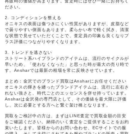
再販時の価値が高まります。査定時にはぜひ一緒にお持ちく
ださい。
2. コンディションを整える
オニキスの表面は傷つきにくい性質がありますが、皮脂など
で曇りやすい側面もあります。柔らかい布で軽く拭き、清潔
な状態で見せていただくことで、査定員の印象も良くなりプ
ラス評価につながりやすくなります。
3. トレンドを逃さない
ストリート系ハイブランドのアイテムは、流行のサイクルが
早いため、「使わなくなった」と思った時が最大の売り時で
す。Ansharでは最新の相場を常に反映させています。
まとめ：金沢でのブランド買取はAnsharにお任せください
オニキスの輝きを纏ったブランドアイテムは、流行に左右さ
れない強さと、時代ごとのエッセンスを併せ持っています。
Ansharは金沢発の専門店として、その価値を最大限に評価
し、次に必要とする方へと繋ぐ架け橋となります。
買取をご検討中の方は、まずはLINE査定で買取金額の目安
をご確認ください。納得のいく査定をご提供することをお約
束いたします。皆様からのお問い合わせ、ECサイトでの服
の購入、そして大切にされてきた服やブランドの販売・買取