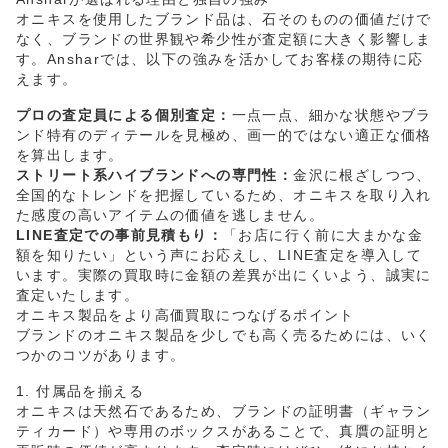
オニキスを使用したブランド品は、石そのものの価値だけで
なく、ブランドの世界観や希少性が査定額に大きく影響しま
す。Ansharでは、以下の強みを活かしてお客様の期待に応
えます。
プロの査定員による個別査定：
一点一点、細かな状態やブラ
ンド特有のディテールを見極め、画一的ではない適正な価格
を算出します。
ストリート系ハイブランドへの専門性：
金沢に根ざしつつ、
全国的なトレンドを把握しているため、オニキスを取り入れ
た感度の高いアイテムの価値を逃しません。
LINE査定での事前見積もり：
「お店に行く前に大まかな金
額を知りたい」という声にお応えし、LINE査定を導入して
います。実際の買取時に金額の差異が出にくいよう、誠実に
査定いたします。
オニキス製品をより高価買取につなげるポイント
ブランドのオニキス製品を少しでも高く売るためには、いく
つかのコツがあります。
1. 付属品を揃える
オニキスは天然石であるため、ブランドの証明書（ギャラン
ティカード）や専用のボックスがあることで、真贋の証明と