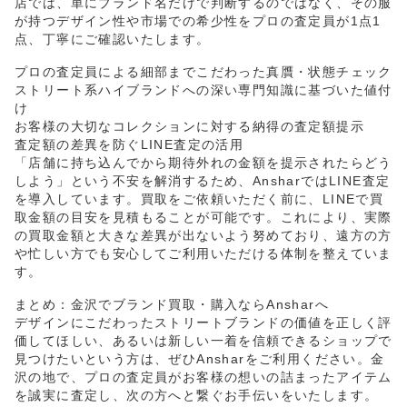
店では、単にブランド名だけで判断するのではなく、その服
が持つデザイン性や市場での希少性をプロの査定員が1点1
点、丁寧にご確認いたします。
プロの査定員による細部までこだわった真贋・状態チェック
ストリート系ハイブランドへの深い専門知識に基づいた値付
け
お客様の大切なコレクションに対する納得の査定額提示
査定額の差異を防ぐLINE査定の活用
「店舗に持ち込んでから期待外れの金額を提示されたらどう
しよう」という不安を解消するため、AnsharではLINE査定
を導入しています。買取をご依頼いただく前に、LINEで買
取金額の目安を見積もることが可能です。これにより、実際
の買取金額と大きな差異が出ないよう努めており、遠方の方
や忙しい方でも安心してご利用いただける体制を整えていま
す。
まとめ：金沢でブランド買取・購入ならAnsharへ
デザインにこだわったストリートブランドの価値を正しく評
価してほしい、あるいは新しい一着を信頼できるショップで
見つけたいという方は、ぜひAnsharをご利用ください。金
沢の地で、プロの査定員がお客様の想いの詰まったアイテム
を誠実に査定し、次の方へと繋ぐお手伝いをいたします。