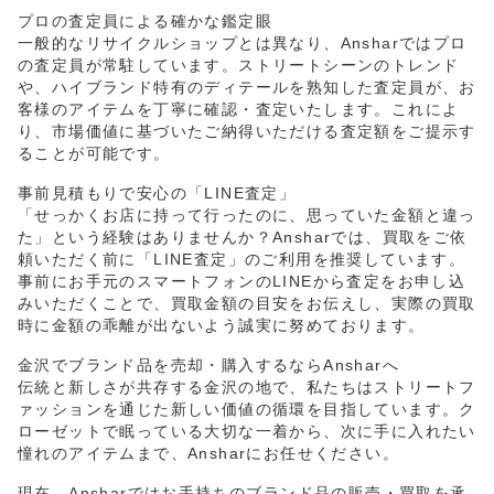
プロの査定員による確かな鑑定眼
一般的なリサイクルショップとは異なり、Ansharではプロ
の査定員が常駐しています。ストリートシーンのトレンド
や、ハイブランド特有のディテールを熟知した査定員が、お
客様のアイテムを丁寧に確認・査定いたします。これによ
り、市場価値に基づいたご納得いただける査定額をご提示す
ることが可能です。
事前見積もりで安心の「LINE査定」
「せっかくお店に持って行ったのに、思っていた金額と違っ
た」という経験はありませんか？Ansharでは、買取をご依
頼いただく前に「LINE査定」のご利用を推奨しています。
事前にお手元のスマートフォンのLINEから査定をお申し込
みいただくことで、買取金額の目安をお伝えし、実際の買取
時に金額の乖離が出ないよう誠実に努めております。
金沢でブランド品を売却・購入するならAnsharへ
伝統と新しさが共存する金沢の地で、私たちはストリートフ
ァッションを通じた新しい価値の循環を目指しています。ク
ローゼットで眠っている大切な一着から、次に手に入れたい
憧れのアイテムまで、Ansharにお任せください。
現在、Ansharではお手持ちのブランド品の販売・買取を承