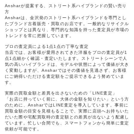
Ansharが提案する、ストリート系ハイブランドの賢い売り
方
Ansharは、金沢発のストリート系ハイブランドを専門とし
たブランド古着販売・買取のお店です。一般的なリサイクル
ショップとは異なり、専門的な知識を持った査定員が市場の
トレンドを常に把握しています。
プロの査定員による1点1点の丁寧な査定
当店では、お客様が愛用されてきた洋服をプロの査定員が1
点1点細かく確認・査定いたします。ストリートシーンで人
気の高いハイブランドは、モデルや状態によって価値が大き
く変動しますが、Ansharではその価値を見逃さず、お客様
にご納得いただける査定額をご提示できるよう努めていま
す。
実際の買取金額と差異を出さないための「LINE査定」
「お店に持っていく前に、大体の金額を知りたい」という方
のために、AnsharではLINE査定を導入しています。事前に
買取金額の目安を見積もることで、実際に店頭へお持ちいた
だいた際や宅配買取時の査定額との差異が出ないよう配慮し
ています。忙しい合間でも、スマートフォンから簡単に査定
依頼が可能です。