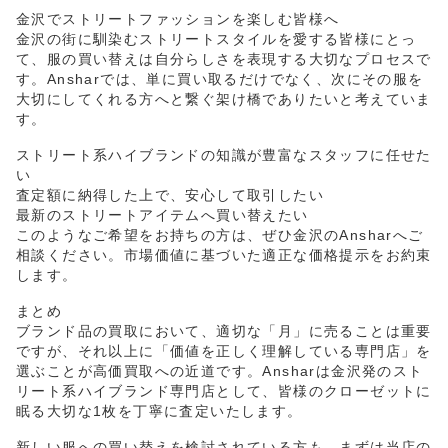
金沢でストリートファッションを楽しむ皆様へ
金沢の街に馴染むストリートスタイルを愛する皆様にとっ
て、服の買い替えは自分らしさを表現する大切なプロセスで
す。Ansharでは、単に買い取るだけでなく、次にその服を
大切にしてくれる方へと繋ぐ架け橋でありたいと考えていま
す。
ストリート系ハイブランドの知識が豊富なスタッフに任せた
い
査定額に納得した上で、安心して取引したい
最新のストリートアイテムへ買い替えたい
このようなご希望をお持ちの方は、ぜひ金沢のAnsharへご
相談ください。市場価値に基づいた適正な価格提示をお約束
します。
まとめ
ブランド品の買取において、適切な「月」に売ることは重要
ですが、それ以上に「価値を正しく理解している専門店」を
選ぶことが高価買取への近道です。Ansharは金沢発のスト
リート系ハイブランド専門店として、皆様のクローゼットに
眠る大切な1枚を丁寧に査定いたします。
新しい服への買い替えを検討されている方も、まずは当店の