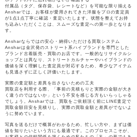
付属品（タグ、保存袋、レシートなど）を可能な限り揃える
Ansharでは、お客様が愛用されてきた洋服をプロの査定員
が1点1点丁寧に確認・査定いたします。状態を整えてお持
ち込みいただくことは、スムーズな査定への第一歩となりま
す。
Ansharならではの安心・納得いただける買取システム
Ansharは金沢発のストリート系ハイブランドを専門とした
ブランド古着販売・買取のお店です。一般的なリサイクルシ
ョップとは異なり、ストリートカルチャーやハイブランドの
価値を深く理解した査定員が対応するため、希少なアイテム
も見逃さずに正しく評価いたします。
実際の査定額と差異を出さないための工夫
買取店を利用する際、「事前の見積もりと実際の金額が大き
く違うのではないか」という不安を感じる方もいらっしゃる
でしょう。Ansharでは、買取をご依頼頂く前にLINE査定で
買取金額目安を見積りし、実際の買取金額と差異がでないよ
うに努めています。
写真を送るだけで概算がわかるため、忙しい方や、まずは価
値を知りたいという方にも最適です。このプロセスこそが、
お客様との信頼関係を築くための私たちの「礼」の形でもあ