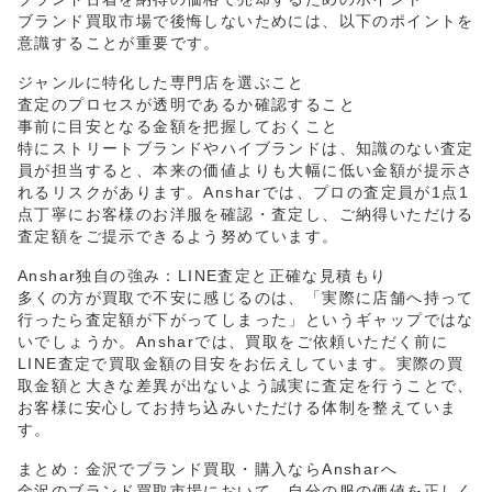
ブランド買取市場で後悔しないためには、以下のポイントを
意識することが重要です。
ジャンルに特化した専門店を選ぶこと
査定のプロセスが透明であるか確認すること
事前に目安となる金額を把握しておくこと
特にストリートブランドやハイブランドは、知識のない査定
員が担当すると、本来の価値よりも大幅に低い金額が提示さ
れるリスクがあります。Ansharでは、プロの査定員が1点1
点丁寧にお客様のお洋服を確認・査定し、ご納得いただける
査定額をご提示できるよう努めています。
Anshar独自の強み：LINE査定と正確な見積もり
多くの方が買取で不安に感じるのは、「実際に店舗へ持って
行ったら査定額が下がってしまった」というギャップではな
いでしょうか。Ansharでは、買取をご依頼いただく前に
LINE査定で買取金額の目安をお伝えしています。実際の買
取金額と大きな差異が出ないよう誠実に査定を行うことで、
お客様に安心してお持ち込みいただける体制を整えていま
す。
まとめ：金沢でブランド買取・購入ならAnsharへ
金沢のブランド買取市場において、自分の服の価値を正しく