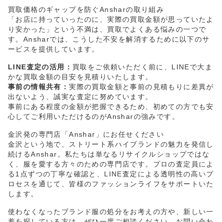
買取価格のギャップを防ぐAnsharの取り組み
「お店に持っていったのに、実際の買取金額が思っていたよ
り安かった」という不満は、買取でよくある悩みの一つで
す。Ansharでは、こうした不安を解消するために以下のサ
ービスを提供しています。
LINE査定の活用：
買取をご依頼いただく前に、LINEで大ま
かな買取金額の目安を見積りいたします。
事前の情報共有：
実際の買取金額と事前の見積もりに差異が
出ないよう、誠実な査定に努めています。
事前にある程度の金額が把握できるため、初めての方でも安
心してご利用いただけるのがAnsharの強みです。
金沢発の専門店「Anshar」にお任せください
金沢という地で、ストリート系ハイブランドの魅力を発信し
続けるAnshar。私たちは単なるリサイクルショップではな
く、服を愛する方々のための専門店です。プロの査定員によ
る1点ずつの丁寧な確認と、LINE査定による透明性の高いプ
ロセスを通じて、皆様のファッションライフをサポートいた
します。
使わなくなったブランド服の処分をお考えの方や、新しい一
着を探している方は、ぜひ一度ご相談ください。お問い合わ