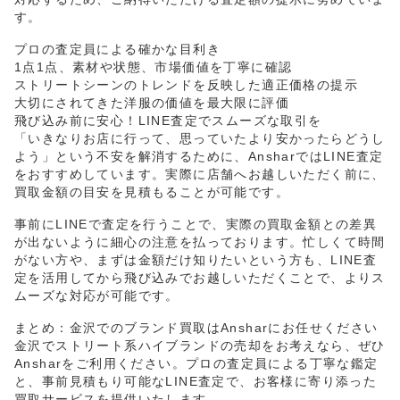
す。
プロの査定員による確かな目利き
1点1点、素材や状態、市場価値を丁寧に確認
ストリートシーンのトレンドを反映した適正価格の提示
大切にされてきた洋服の価値を最大限に評価
飛び込み前に安心！LINE査定でスムーズな取引を
「いきなりお店に行って、思っていたより安かったらどうし
よう」という不安を解消するために、AnsharではLINE査定
をおすすめしています。実際に店舗へお越しいただく前に、
買取金額の目安を見積もることが可能です。
事前にLINEで査定を行うことで、実際の買取金額との差異
が出ないように細心の注意を払っております。忙しくて時間
がない方や、まずは金額だけ知りたいという方も、LINE査
定を活用してから飛び込みでお越しいただくことで、よりス
ムーズな対応が可能です。
まとめ：金沢でのブランド買取はAnsharにお任せください
金沢でストリート系ハイブランドの売却をお考えなら、ぜひ
Ansharをご利用ください。プロの査定員による丁寧な鑑定
と、事前見積もり可能なLINE査定で、お客様に寄り添った
買取サービスを提供いたします。