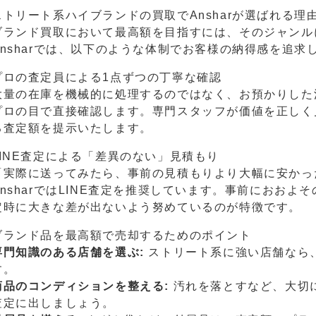
ストリート系ハイブランドの買取でAnsharが選ばれる理
ブランド買取において最高額を目指すには、そのジャンル
Ansharでは、以下のような体制でお客様の納得感を追求
プロの査定員による1点ずつの丁寧な確認
大量の在庫を機械的に処理するのではなく、お預かりした
プロの目で直接確認します。専門スタッフが価値を正しく
る査定額を提示いたします。
LINE査定による「差異のない」見積もり
「実際に送ってみたら、事前の見積もりより大幅に安かっ
AnsharではLINE査定を推奨しています。事前におお
定時に大きな差が出ないよう努めているのが特徴です。
ブランド品を最高額で売却するためのポイント
専門知識のある店舗を選ぶ:
ストリート系に強い店舗なら
す。
商品のコンディションを整える:
汚れを落とすなど、大切
査定に出しましょう。