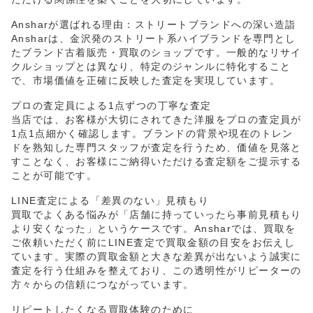
Ansharが選ばれる理由：ストリートブランドへの深い造詣
Ansharは、金沢発のストリート系ハイブランドを専門とし
たブランド古着販売・買取のショップです。一般的なリサイ
クルショップとは異なり、特定のジャンルに特化すること
で、市場価値を正確に反映した査定を実現しています。
プロの査定員による1点ずつの丁寧な査定
当店では、お客様が大切にされてきた洋服をプロの査定員が
1点1点細かく確認します。ブランドの背景や現在のトレン
ドを熟知した専門スタッフが査定を行うため、価値を見落と
すことなく、お客様にご納得いただける査定額をご提示する
ことが可能です。
LINE査定による「差異のない」見積もり
買取でよくある悩みが「店舗に持っていったら事前見積もり
より安くなった」というケースです。Ansharでは、買取を
ご依頼いただく前にLINE査定で買取金額の目安をお伝えし
ています。実際の買取金額と大きな差異が出ないよう誠実に
査定を行う仕組みを整えており、この透明性がリピーターの
方々からの信頼につながっています。
リピートしたくなる買取体験のために