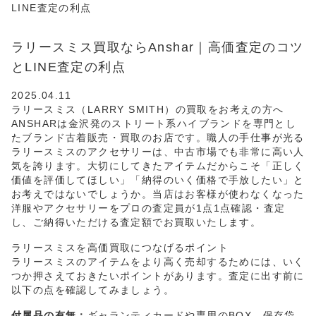
LINE査定の利点
ラリースミス買取ならAnshar｜高価査定のコツ
とLINE査定の利点
2025.04.11
ラリースミス（LARRY SMITH）の買取をお考えの方へ
ANSHARは金沢発のストリート系ハイブランドを専門とし
たブランド古着販売・買取のお店です。職人の手仕事が光る
ラリースミスのアクセサリーは、中古市場でも非常に高い人
気を誇ります。大切にしてきたアイテムだからこそ「正しく
価値を評価してほしい」「納得のいく価格で手放したい」と
お考えではないでしょうか。当店はお客様が使わなくなった
洋服やアクセサリーをプロの査定員が1点1点確認・査定
し、ご納得いただける査定額でお買取いたします。
ラリースミスを高価買取につなげるポイント
ラリースミスのアイテムをより高く売却するためには、いく
つか押さえておきたいポイントがあります。査定に出す前に
以下の点を確認してみましょう。
付属品の有無：
ギャランティカードや専用のBOX、保存袋