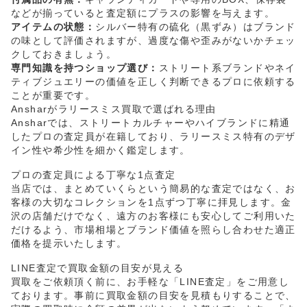
などが揃っていると査定額にプラスの影響を与えます。
アイテムの状態：
シルバー特有の硫化（黒ずみ）はブランド
の味として評価されますが、過度な傷や歪みがないかチェッ
クしておきましょう。
専門知識を持つショップ選び：
ストリート系ブランドやネイ
ティブジュエリーの価値を正しく判断できるプロに依頼する
ことが重要です。
Ansharがラリースミス買取で選ばれる理由
Ansharでは、ストリートカルチャーやハイブランドに精通
したプロの査定員が在籍しており、ラリースミス特有のデザ
イン性や希少性を細かく鑑定します。
プロの査定員による丁寧な1点査定
当店では、まとめていくらという簡易的な査定ではなく、お
客様の大切なコレクションを1点ずつ丁寧に拝見します。金
沢の店舗だけでなく、遠方のお客様にも安心してご利用いた
だけるよう、市場相場とブランド価値を照らし合わせた適正
価格を提示いたします。
LINE査定で買取金額の目安が見える
買取をご依頼頂く前に、お手軽な「LINE査定」をご用意し
ております。事前に買取金額の目安を見積もりすることで、