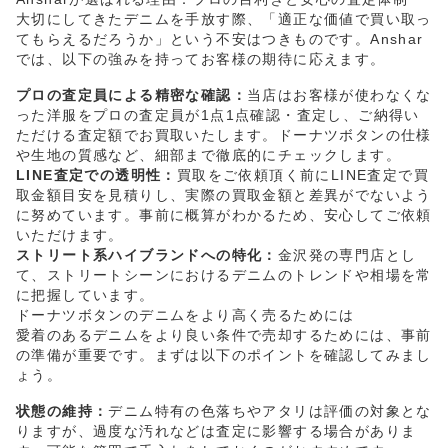
大切にしてきたデニムを手放す際、「適正な価値で買い取っ
てもらえるだろうか」という不安はつきものです。Anshar
では、以下の強みを持ってお客様の期待に応えます。
プロの査定員による精密な確認：
当店はお客様が使わなくな
った洋服をプロの査定員が1点1点確認・査定し、ご納得い
ただける査定額でお買取いたします。ドーナツボタンの仕様
や生地の質感など、細部まで徹底的にチェックします。
LINE査定での透明性：
買取をご依頼頂く前にLINE査定で買
取金額目安を見積りし、実際の買取金額と差異がでないよう
に努めています。事前に概算がわかるため、安心してご依頼
いただけます。
ストリート系ハイブランドへの特化：
金沢発の専門店とし
て、ストリートシーンにおけるデニムのトレンドや相場を常
に把握しています。
ドーナツボタンのデニムをより高く売るためには
愛着のあるデニムをより良い条件で売却するためには、事前
の準備が重要です。まずは以下のポイントを確認してみまし
ょう。
状態の維持：
デニム特有の色落ちやアタリは評価の対象とな
りますが、過度な汚れなどは査定に影響する場合がありま