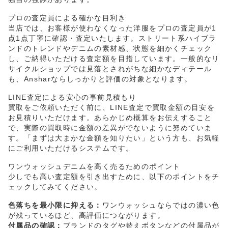
プロの査定員による確かな目利き
当店では、お客様が使わなくなった洋服をプロの査定員が1
点1点丁寧に確認・査定いたします。ストリート系ハイブラ
ンドのトレンドやデニムの素材感、状態を細かくチェック
し、ご納得いただける査定額を目指しています。一般的なリ
サイクルショップでは見落とされがちな細かなディテール
も、Ansharならしっかりと評価の対象となります。
LINE査定による安心の事前見積もり
買取をご依頼いただく前に、LINE査定で買取金額の目安を
お見積りいただけます。あらかじめ概算をお伝えすること
で、実際の買取時に金額の差異がでないように努めていま
す。「まずは大まかな金額を知りたい」という方も、お気軽
にご利用いただけるシステムです。
ワンウォッシュデニムを高く売るためのポイント
少しでも高い査定額を引き出すために、以下のポイントをチ
ェックしてみてください。
色落ちを最小限に抑える：
ワンウォッシュならではの濃い色
が残っているほど、高評価につながります。
付属品の確認：
ブランドのタグや替えボタンなどの付属品が