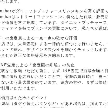
いたします。
Ansharがダイエットブッチャースリムスキンを高く評価
Ansharはストリートファッションに特化した買取・販
ンド価値を常に把握しています。ダイエットブッチャース
ンティティを持つブランドの買取において、私たちが選ば
プロの査定員による一点一点の確かな評価
当店では、大量査定による一律的な値付けは行いません。
エットの崩れ、デザインの希少性を細かくチェックします
映させた適正な価格提示をお約束します。
LINE査定による「査定額の乖離」の防止
買取をご依頼いただく前に、まずLINE査定で買取金額の
事前に情報を共有いただくことで、実際の買取時に「思っ
出ないよう最大限努めています。遠方の方や、まずは価値
ご利用いただけます。
高価買取のためのポイント
付属品（タグや替えボタンなど）がある場合は、揃えてお