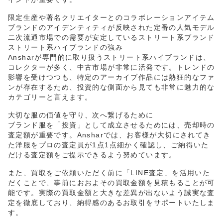
限定生産や著名クリエイターとのコラボレーションアイテム
ブランドのアイデンティティが反映された定番の人気モデル
二次流通市場での需要が安定しているストリート系ブランド
ストリート系ハイブランドの強み
Ansharが専門的に取り扱うストリート系ハイブランドは、
コレクターが多く、中古市場が非常に活発です。トレンドの
影響を受けつつも、特定のアーカイブ作品には熱狂的なファ
ンが存在するため、投資的な側面から見ても非常に魅力的な
カテゴリーと言えます。
大切な服の価値を守り、次へ繋げるために
ブランド服を「投資」として成立させるためには、売却時の
査定額が重要です。Ansharでは、お客様が大切にされてき
た洋服をプロの査定員が1点1点細かく確認し、ご納得いた
だける査定額をご提示できるよう努めています。
また、買取をご依頼いただく前に「LINE査定」を活用いた
だくことで、事前におおよその買取金額を見積もることが可
能です。実際の買取金額と大きな差異が出ないよう誠実な査
定を徹底しており、納得感のあるお取引をサポートいたしま
す。