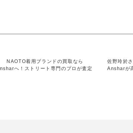
＜ NAOTO着用ブランドの買取なら
佐野玲於
Ansharへ！ストリート専門のプロが査定
Ansha