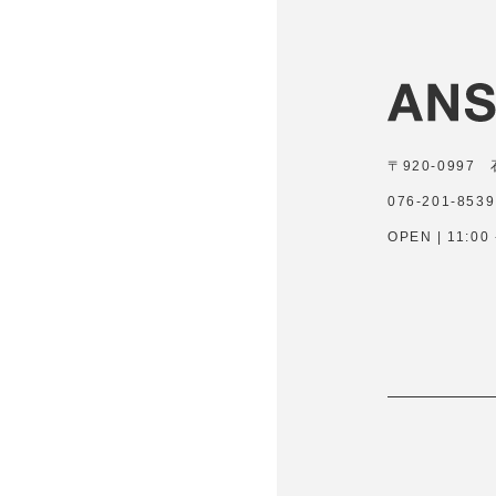
〒920-099
076-201-8539
OPEN | 11:0