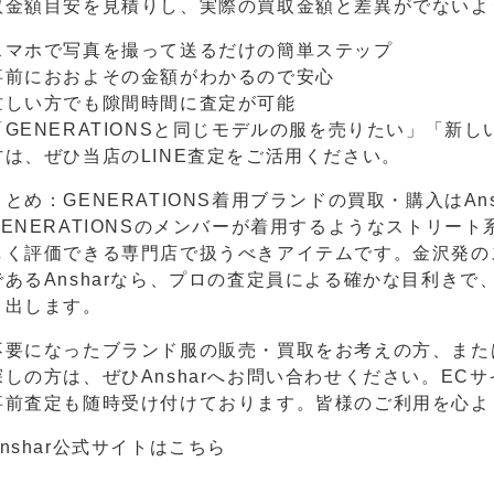
取金額目安を見積りし、実際の買取金額と差異がでないよ
スマホで写真を撮って送るだけの簡単ステップ
事前におおよその金額がわかるので安心
忙しい方でも隙間時間に査定が可能
「GENERATIONSと同じモデルの服を売りたい」「新
方は、ぜひ当店のLINE査定をご活用ください。
まとめ：GENERATIONS着用ブランドの買取・購入はAns
GENERATIONSのメンバーが着用するようなストリー
しく評価できる専門店で扱うべきアイテムです。金沢発の
であるAnsharなら、プロの査定員による確かな目利き
き出します。
不要になったブランド服の販売・買取をお考えの方、また
探しの方は、ぜひAnsharへお問い合わせください。ECサ
事前査定も随時受け付けております。皆様のご利用を心よ
Anshar公式サイトはこちら