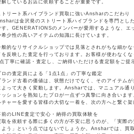
理解しているお店に依頼することが重要です。
ストリート系ハイブランド買取に強いAnsharのこだわり
Ansharは金沢発のストリート系ハイブランドを専門と
です。GENERATIONSのメンバーが愛用するような、
や希少性の高いアイテムの知識に長けています。
一般的なリサイクルショップでは見落とされがちな細かな
ドを反映した査定を行っております。お客様が使わなくな
1点丁寧に確認・査定し、ご納得いただける査定額をご提
プロの査定員による「1点1点」の丁寧な鑑定
ブランド古着の価値は、状態だけでなく、そのアイテムが
によって大きく変動します。Ansharでは、マニュアル
ァッションを熟知したプロが一点ずつ真摯に向き合います
ルチャーを愛する皆様の大切な一着を、次の方へと繋ぐ架
事前のLINE査定で安心・納得の買取体験を
買取を依頼する際に多くの方が不安に思うのが、「実際の
しよう」という点ではないでしょうか。Ansharでは、買