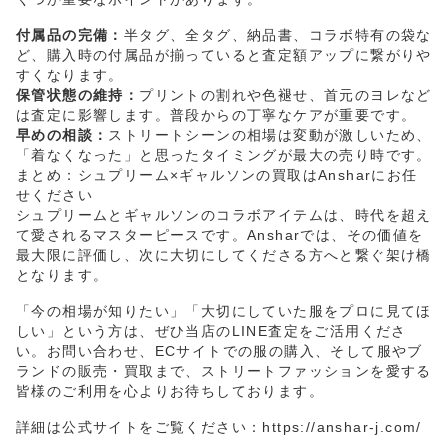
付属品の完備：
半タグ、全タグ、納品書、コラボ特有の袋な
ど、購入時の付属品が揃っていると査定額アップに繋がりや
すくなります。
保管状態の維持：
プリントの割れや色褪せ、首元のヨレなど
は査定に影響します。普段からの丁寧なケアが重要です。
早めの相談：
ストリートシーンの相場は変動が激しいため、
「着なくなった」と思ったタイミングが最大の売り時です。
まとめ：シュプリーム×ギャルソンの買取はAnsharにお任
せください
シュプリームとギャルソンのコラボアイテムは、時代を超え
て愛されるマスターピースです。Ansharでは、その価値を
最大限に評価し、次に大切にしてくださる方へと繋ぐ架け橋
となります。
「今の相場が知りたい」「大切にしていた服をプロに見てほ
しい」という方は、ぜひ当店のLINE査定をご活用くださ
い。お問い合わせ、ECサイトでの服の購入、そして服やブ
ランドの販売・買取まで、ストリートファッションを愛する
皆様のご利用を心よりお待ちしております。
詳細は公式サイトをご覧ください：
https://anshar-j.com/