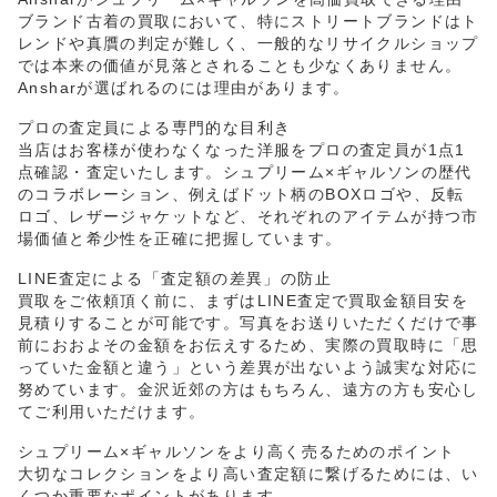
ブランド古着の買取において、特にストリートブランドはト
レンドや真贋の判定が難しく、一般的なリサイクルショップ
では本来の価値が見落とされることも少なくありません。
Ansharが選ばれるのには理由があります。
プロの査定員による専門的な目利き
当店はお客様が使わなくなった洋服をプロの査定員が1点1
点確認・査定いたします。シュプリーム×ギャルソンの歴代
のコラボレーション、例えばドット柄のBOXロゴや、反転
ロゴ、レザージャケットなど、それぞれのアイテムが持つ市
場価値と希少性を正確に把握しています。
LINE査定による「査定額の差異」の防止
買取をご依頼頂く前に、まずはLINE査定で買取金額目安を
見積りすることが可能です。写真をお送りいただくだけで事
前におおよその金額をお伝えするため、実際の買取時に「思
っていた金額と違う」という差異が出ないよう誠実な対応に
努めています。金沢近郊の方はもちろん、遠方の方も安心し
てご利用いただけます。
シュプリーム×ギャルソンをより高く売るためのポイント
大切なコレクションをより高い査定額に繋げるためには、い
くつか重要なポイントがあります。