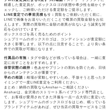
精通した査定員が、ボックスロゴの状態や希少性を細かくチ
ェックし、ご納得いただける査定額をご提示します。
LINE査定での事前見積もり：
買取をご依頼いただく前に、
LINEで画像をお送りいただくことで概算の買取金額をお伝
えします。実際の買取時に金額の差異が出ないよう誠実な対
応を心がけています。
ボックスロゴを高く売るためのポイント
シュプリームのボックスロゴは、コンディションが査定額に
大きく影響します。以下の点に注意することで、より良い条
件での買取が可能になります。
付属品の有無：
タグや袋などが残っている場合は、一緒に査
定に出すことをおすすめします。
保管状態の維持：
色あせやプリントの割れを防ぐため、日頃
からのメンテナンスが重要です。
早めの相談：
相場が変動しやすいため、手放そうと思ったタ
イミングで一度LINE査定をご利用ください。
まとめ：納得の買取ならAnsharへご相談ください
Ansharは、金沢発のストリート系ハイブランド専門店とし
て、お客様が愛用されてきた洋服を一点一点大切に査定いた
します。シュプリームのボックスロゴをはじめ、眠っている
ブランドアイテムがあれば、ぜひ当店の買取サービスをご活