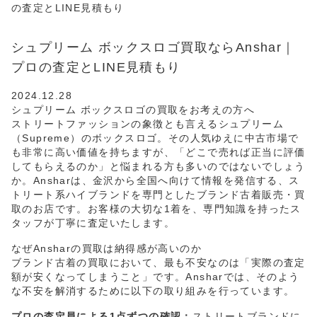
の査定とLINE見積もり
シュプリーム ボックスロゴ買取ならAnshar｜
プロの査定とLINE見積もり
2024.12.28
シュプリーム ボックスロゴの買取をお考えの方へ
ストリートファッションの象徴とも言えるシュプリーム
（Supreme）のボックスロゴ。その人気ゆえに中古市場で
も非常に高い価値を持ちますが、「どこで売れば正当に評価
してもらえるのか」と悩まれる方も多いのではないでしょう
か。Ansharは、金沢から全国へ向けて情報を発信する、ス
トリート系ハイブランドを専門としたブランド古着販売・買
取のお店です。お客様の大切な1着を、専門知識を持ったス
タッフが丁寧に査定いたします。
なぜAnsharの買取は納得感が高いのか
ブランド古着の買取において、最も不安なのは「実際の査定
額が安くなってしまうこと」です。Ansharでは、そのよう
な不安を解消するために以下の取り組みを行っています。
プロの査定員による1点ずつの確認：
ストリートブランドに